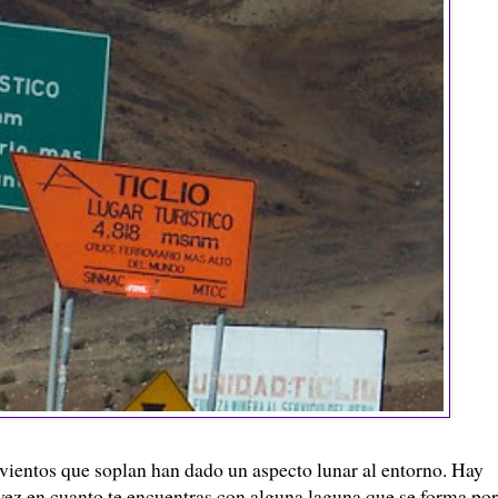
os vientos que soplan han dado un aspecto lunar al entorno. Hay
vez en cuanto te encuentras con alguna laguna que se forma por