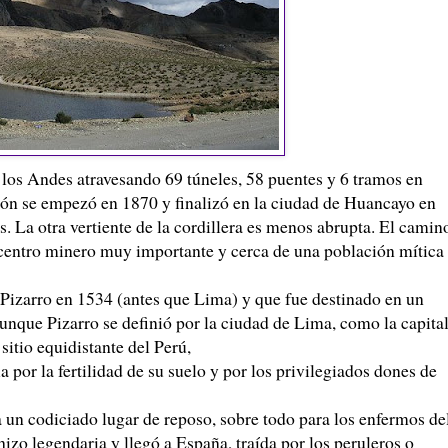
e los Andes atravesando 69 túneles, 58 puentes y 6 tramos en
ión se empezó en 1870 y finalizó en la ciudad de
Huancayo
en
s. La otra vertiente de la cordillera es menos abrupta. El camin
n centro minero muy importante y cerca de una población mítica
Pizarro
en 1534 (antes que Lima) y que fue destinado en un
aunque
Pizarro
se definió por la ciudad de Lima, como la capita
sitio equidistante del Perú,
 por la fertilidad de su suelo y por los privilegiados dones de
a un codiciado lugar de reposo, sobre todo para los enfermos de
 hizo legendaria y llegó a España, traída por los
peruleros
o